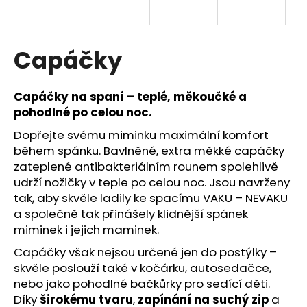
a
j
í
Capáčky
t
?
Capáčky na spaní – teplé, měkoučké a
pohodlné po celou noc.
Dopřejte svému miminku maximální komfort
během spánku. Bavlněné, extra měkké capáčky
HLEDAT
zateplené antibakteriálním rounem spolehlivě
udrží nožičky v teple po celou noc. Jsou navrženy
tak, aby skvěle ladily ke spacímu VAKU – NEVAKU
a společně tak přinášely klidnější spánek
miminek i jejich maminek.
Capáčky však nejsou určené jen do postýlky –
skvěle poslouží také v kočárku, autosedačce,
nebo jako pohodlné bačkůrky pro sedící děti.
Díky
širokému tvaru
,
zapínání na suchý zip
a