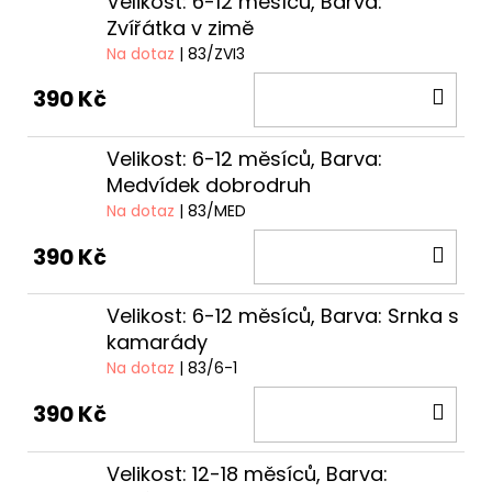
Velikost: 6-12 měsíců, Barva:
Zvířátka v zimě
Na dotaz
| 83/ZVI3
DO
390 Kč
KOŠ
Velikost: 6-12 měsíců, Barva:
Medvídek dobrodruh
Na dotaz
| 83/MED
DO
390 Kč
KOŠ
Velikost: 6-12 měsíců, Barva: Srnka s
kamarády
Na dotaz
| 83/6-1
DO
390 Kč
KOŠ
Velikost: 12-18 měsíců, Barva: