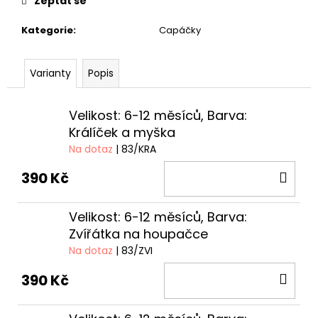
Zeptat se
Kategorie
:
Capáčky
Varianty
Popis
Velikost: 6-12 měsíců, Barva:
Králíček a myška
Na dotaz
| 83/KRA
DO
390 Kč
KOŠ
Velikost: 6-12 měsíců, Barva:
Zvířátka na houpačce
Na dotaz
| 83/ZVI
DO
390 Kč
KOŠ