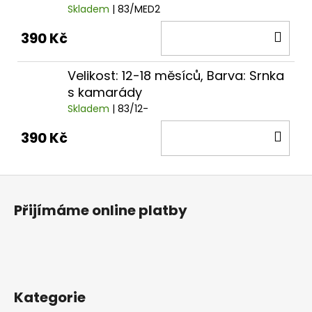
Skladem
| 83/MED2
DO
390 Kč
KOŠ
Velikost: 12-18 měsíců, Barva: Srnka
s kamarády
Skladem
| 83/12-
DO
390 Kč
KOŠ
Z
á
Přijímáme online platby
p
a
t
í
Kategorie