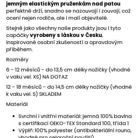
jemným elastickým pruženkám nad patou
perfektně drží, snadno se nazouvají i zouvají, což
ocení nejen rodiče, ale i malí objevitelé.
Stejně jako všechny naše produkty jsou i tyto
capáčky
vyrobeny s láskou v Česku
,
inspirované osobní zkušeností a opravdovým
příběhem.
Rozměry
6 - 12 měsíců - do 13,5 cm délky nožičky (vhodné
v vaku vel. XS) NA DOTAZ
12 - 18 měsíců - do 14,5 cm délky nožičky (vhodné
k vaku vel. S) SKLADEM
Materiál
Svrchní i vnitřní materiál: jemná 100% bavlna
s certifikací OEKO-TEX Standard 100, třída 1
Výplň: 100% polyester (antibakteriální rouno,
vhodné pro celoroční použití)