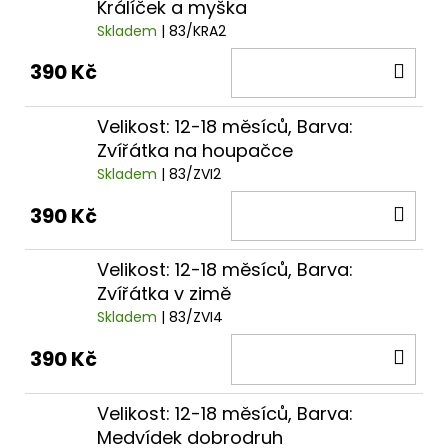
Králíček a myška
Skladem
| 83/KRA2
DO
390 Kč
KOŠ
Velikost: 12-18 měsíců, Barva:
Zvířátka na houpačce
Skladem
| 83/ZVI2
DO
390 Kč
KOŠ
Velikost: 12-18 měsíců, Barva:
Zvířátka v zimě
Skladem
| 83/ZVI4
DO
390 Kč
KOŠ
Velikost: 12-18 měsíců, Barva:
Medvídek dobrodruh